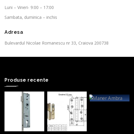
Luni – Vineri- 9:00 – 17:00
Sambata, duminica – inchis
Adresa
Bulevardul Nicolae Romanescu nr 33, Craiova 200738
Produse recente