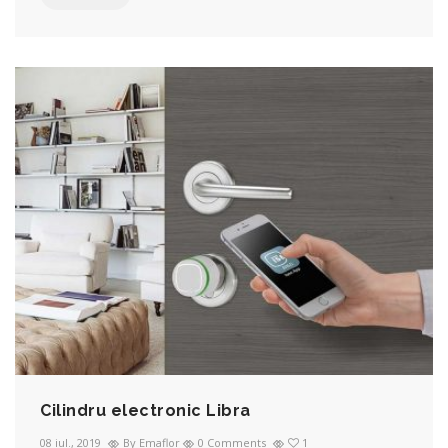
Cilindru electronic Libra
08 iul., 2019
By Emaflor
0 Comments
1