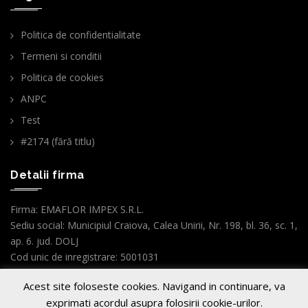
Politica de confidentialitate
Termeni si conditii
Politica de cookies
ANPC
Test
#2174 (fără titlu)
Detalii firma
Firma: EMAFLOR IMPEX S.R.L.
Sediu social: Municipiul Craiova, Calea Unirii, Nr. 198, bl. 36, sc. 1,
ap. 6. jud. DOLJ
Cod unic de inregistrare: 5001031
Nr.ordine Reg.Com. : J16/3099/1993
Acest site foloseste cookies. Navigand in continuare, va
GO TO TOP
exprimati acordul asupra folosirii cookie-urilor.