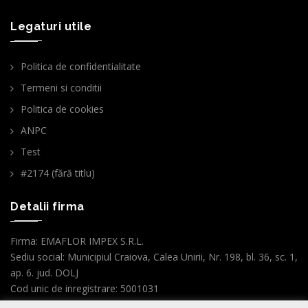
Legaturi utile
Politica de confidentialitate
Termeni si conditii
Politica de cookies
ANPC
Test
#2174 (fără titlu)
Detalii firma
Firma: EMAFLOR IMPEX S.R.L.
Sediu social: Municipiul Craiova, Calea Unirii, Nr. 198, bl. 36, sc. 1,
ap. 6. jud. DOLJ
Cod unic de inregistrare: 5001031
Nr.ordine Reg.Com. : J16/3099/1993